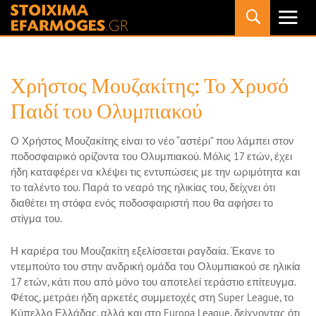
Primary
Menu
Χρήστος Μουζακίτης: Το Χρυσό
Παιδί του Ολυμπιακού
Ο Χρήστος Μουζακίτης είναι το νέο “αστέρι” που λάμπει στον
ποδοσφαιρικό ορίζοντα του Ολυμπιακού. Μόλις 17 ετών, έχει
ήδη καταφέρει να κλέψει τις εντυπώσεις με την ωριμότητα και
το ταλέντο του. Παρά το νεαρό της ηλικίας του, δείχνει ότι
διαθέτει τη στόφα ενός ποδοσφαιριστή που θα αφήσει το
στίγμα του.
Η καριέρα του Μουζακίτη εξελίσσεται ραγδαία. Έκανε το
ντεμπούτο του στην ανδρική ομάδα του Ολυμπιακού σε ηλικία
17 ετών, κάτι που από μόνο του αποτελεί τεράστιο επίτευγμα.
Φέτος, μετράει ήδη αρκετές συμμετοχές στη Super League, το
Κύπελλο Ελλάδας, αλλά και στο Europa League, δείχνοντας ότι