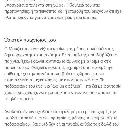
υποσχόμενα ταλέντα στη χώρα. Η δουλειά του στις
προπονήσεις, η ταπεινότητα και η επιμονή του δείχνουν ότι έχει
όλα τα εχέγγυα για να γράψει τη δική του ιστορία.
Το στυλ παιχνιδιού του
Ο Μουζακίτης αγωνίζεται κυρίως ως μέσος, συνδυάζοντας
δημιουργικότητα και ταχύτητα. Είναι παίκτης που διαβάζει το
παιχνίδι, “ξεκλειδώνει” αντίπαλες άμυνες με ακρίβεια στις
πάσες του και δείχνει απόλυτη ψυχραιμία υπό πίεση. Στην
επίθεση, έχει την ικανότητα να βρίσκει χώρους και να
εκμεταλλεύεται τις ευκαιρίες με αποφασιστικότητα. Το
ποδόσφαιρο του έχει μια “ώριμη αφέλεια” – παίζει με φαντασία,
χωρίς όμως να χάνει τη δομή και την τακτική που απαιτεί το
υψηλό επίπεδο.
Αναλυτές έχουν σχολιάσει ότι η κίνηση του με και χωρίς την
μπάλα παραπέμπει σε κορυφαίους μέσους του ευρωπαϊκού
ποδοσφαίρου. Και αυτό δεν είναι τυχαίο, καθώς το είδωλό του