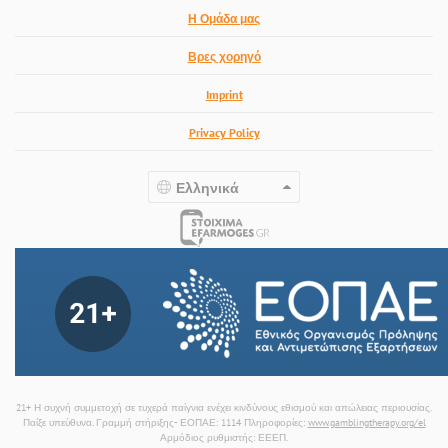
Η Ομάδα μας
Βρες χορηγό
Imprint
Privacy Policy
Ελληνικά
21+ Η συχνή συμμετοχή σε τυχερά παίγνια ενέχει κινδύνους εθισμού και απώλειας περιουσίας.
Παίξε υπεύθυνα. Γραμμή στήριξης- ΕΟΠΑΕ: 1114 Πληροφορίες:
www.gamblingtherapy.org/el
Αρμόδιος ρυθμιστής: ΕΕΕΠ.