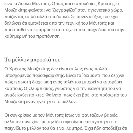
είναι ο Λούκα Μόντριτς. Όπως και ο σπουδαίος Κροάτης, ο
Μουζακίτης φαίνεται να “ζωγραφίζει” στον αγωνιστικό χώρο,
παίζοντας απλά αλλά αποδοτικά. Σε συνεντεύξεις του έχει
δηλώσει ότι εμπνέεται από την τεχνική του Μόντριτς και
προσπαθεί να εφαρμόσει τα στοιχεία του παιχνιδιού του στην
καθημερινή του προπόνηση.
Το μέλλον μπροστά του
Ο Χρήστος Μουζακίτης δεν είναι απλώς ένας πολλά
υποσχόμενος ποδοσφαιριστής. Είναι το “διαμάντι” που δείχνει
πώς η σωστή διαχείριση ενός ταλέντου μπορεί να αποφέρει
καρπούς. Ο Ολυμπιακός, γνωστός για την ικανότητα του να
αναδεικνύει παίκτες. Φαίνεται πως έχει βρει στο πρόσωπο του
Μουζακίτη έναν ηγέτη για το μέλλον.
Οι συγκρίσεις με τον Μόντριτς ίσως να φαντάζουν βαριές,
αλλά αν συνεχίσει με την ίδια αφοσίωση και αγάπη για το
παιχνίδι, το μέλλον του θα είναι λαμπρό. Έχει ήδη αποδείξει ότι