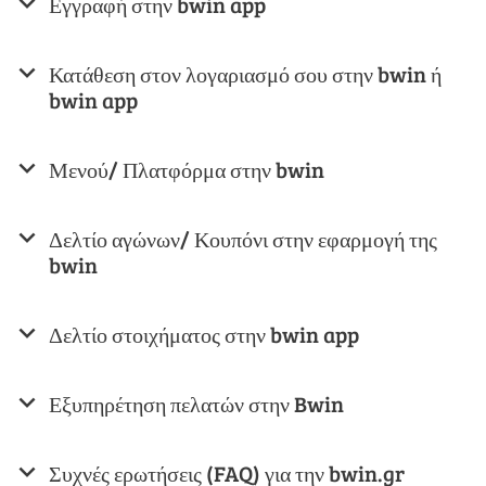
Εγγραφή στην bwin app
Κατάθεση στον λογαριασμό σου στην bwin ή
bwin app
Μενού/ Πλατφόρμα στην bwin
Δελτίο αγώνων/ Κουπόνι στην εφαρμογή της
bwin
Δελτίο στοιχήματος στην bwin app
Εξυπηρέτηση πελατών στην Bwin
Συχνές ερωτήσεις (FAQ) για την bwin.gr