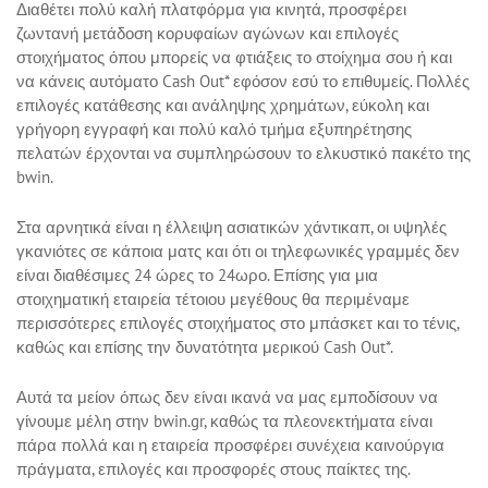
Διαθέτει πολύ καλή πλατφόρμα για κινητά, προσφέρει
ζωντανή μετάδοση κορυφαίων αγώνων και επιλογές
στοιχήματος όπου μπορείς να φτιάξεις το στοίχημα σου ή και
να κάνεις αυτόματο Cash Out* εφόσον εσύ το επιθυμείς. Πολλές
επιλογές κατάθεσης και ανάληψης χρημάτων, εύκολη και
γρήγορη εγγραφή και πολύ καλό τμήμα εξυπηρέτησης
πελατών έρχονται να συμπληρώσουν το ελκυστικό πακέτο της
bwin.
Στα αρνητικά είναι η έλλειψη ασιατικών χάντικαπ, οι υψηλές
γκανιότες σε κάποια ματς και ότι οι τηλεφωνικές γραμμές δεν
είναι διαθέσιμες 24 ώρες το 24ωρο. Επίσης για μια
στοιχηματική εταιρεία τέτοιου μεγέθους θα περιμέναμε
περισσότερες επιλογές στοιχήματος στο μπάσκετ και το τένις,
καθώς και επίσης την δυνατότητα μερικού Cash Out*.
Αυτά τα μείον όπως δεν είναι ικανά να μας εμποδίσουν να
γίνουμε μέλη στην bwin.gr, καθώς τα πλεονεκτήματα είναι
πάρα πολλά και η εταιρεία προσφέρει συνέχεια καινούργια
πράγματα, επιλογές και προσφορές στους παίκτες της.