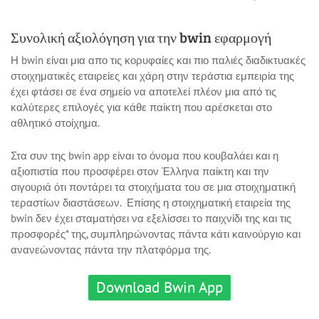
Συνολική αξιολόγηση για την bwin εφαρμογή
Η bwin είναι μια απο τις κορυφαίες και πιο παλιές διαδικτυακές
στοιχηματικές εταιρείες και χάρη στην τεράστια εμπειρία της
έχει φτάσει σε ένα σημείο να αποτελεί πλέον μια από τις
καλύτερες επιλογές για κάθε παίκτη που αρέσκεται στο
αθλητικό στοίχημα.
Στα συν της bwin app είναι το όνομα που κουβαλάει και η
αξιοπιστία που προσφέρει στον Έλληνα παίκτη και την
σιγουριά ότι ποντάρει τα στοιχήματα του σε μια στοιχηματική
τεραστίων διαστάσεων. Επίσης η στοιχηματική εταιρεία της
bwin δεν έχει σταματήσει να εξελίσσει το παιχνίδι της και τις
προσφορές* της, συμπληρώνοντας πάντα κάτι καινούργιο και
ανανεώνοντας πάντα την πλατφόρμα της.
Download Bwin App