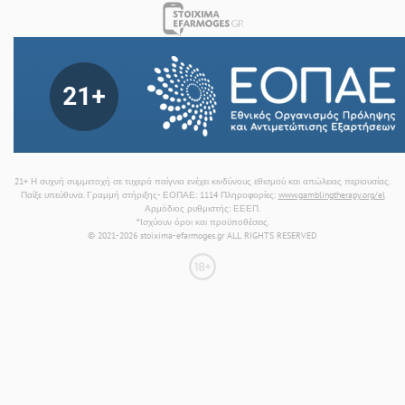
21+ Η συχνή συμμετοχή σε τυχερά παίγνια ενέχει κινδύνους εθισμού και απώλειας περιουσίας.
Παίξε υπεύθυνα. Γραμμή στήριξης- ΕΟΠΑΕ: 1114 Πληροφορίες:
www.gamblingtherapy.org/el
Αρμόδιος ρυθμιστής: ΕΕΕΠ.
*Ισχύουν όροι και προϋποθέσεις.
© 2021-2026 stoixima-efarmoges.gr ALL RIGHTS RESERVED