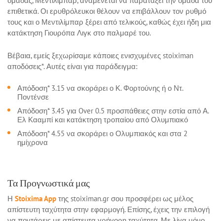
ομάδας, Μεντιλίμπαρ, αναμένεται να παρατάξει την ομάδα του
επιθετικά. Οι ερυθρόλευκοι θέλουν να επιβάλλουν τον ρυθμό
τους και ο Μεντιλίμπαρ ξέρει από τελικούς, καθώς έχει ήδη μια
κατάκτηση Γιουρόπα Λιγκ στο παλμαρέ του.
Βέβαια, εμείς ξεχωρίσαμε κάποιες ενισχυμένες stoiximan
αποδόσεις*. Αυτές είναι για παράδειγμα:
Απόδοση* 3.15 να σκοράρει ο Κ. Φορτούνης ή ο Ντ.
Ποντένσε
Απόδοση* 3.45 για Over 0.5 προσπάθειες στην εστία από Α.
Ελ Κααμπί και κατάκτηση τροπαίου από Ολυμπιακό
Απόδοση* 4.55 να σκοράρει ο Ολυμπιακός και στα 2
ημίχρονα
Τα Προγνωστικά μας
Η
Stoixima App
της stoiximan.gr σου προσφέρει ως μέλος
απίστευτη ταχύτητα στην εφαρμογή. Επίσης, έχεις την επιλογή
να ποντάρεις με απίστευτα γρήγορη ταχύτητα. Με λίγα μόνο