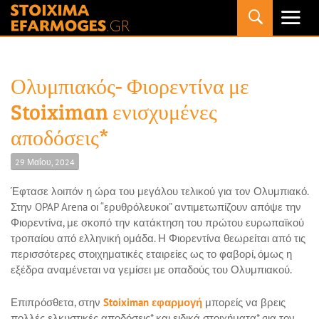
Primary
Menu
Ολυμπιακός- Φιορεντίνα με
Stoiximan ενισχυμένες
αποδόσεις*
29 Μαΐου, 2024
Έφτασε λοιπόν η ώρα του μεγάλου τελικού για τον Ολυμπιακό.
Στην OPAP Arena οι “ερυθρόλευκοι” αντιμετωπίζουν απόψε την
Φιορεντίνα, με σκοπό την κατάκτηση του πρώτου ευρωπαϊκού
τροπαίου από ελληνική ομάδα. Η Φιορεντίνα θεωρείται από τις
περισσότερες στοιχηματικές εταιρείες ως το φαβορί, όμως η
εξέδρα αναμένεται να γεμίσει με οπαδούς του Ολυμπιακού.
Επιπρόσθετα, στην
Stoiximan εφαρμογή
μπορείς να βρεις
πολλές ελκυστικές αποδόσεις* και ειδικά στοιχήματα* gια τον