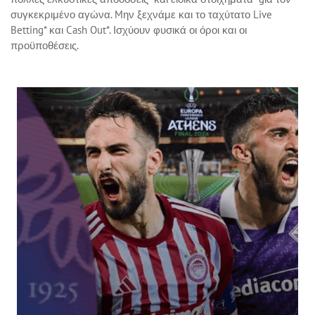
συγκεκριμένο αγώνα. Mην ξεχνάμε και το ταχύτατο Live
Betting* και Cash Out*. Ισχύουν φυσικά οι όροι και οι
προϋποθέσεις.