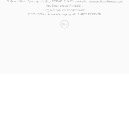
Παίξε υπεύθυνα. Γραμμή στήριξης- ΕΟΠΑΕ: 1114 Πληροφορίες:
www.gamblingtherapy.org/el
Αρμόδιος ρυθμιστής: ΕΕΕΠ.
*Ισχύουν όροι και προϋποθέσεις.
© 2021-2026 stoixima-efarmoges.gr ALL RIGHTS RESERVED