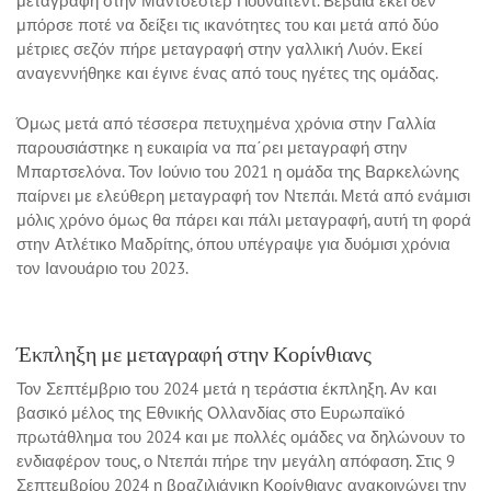
μεταγραφή στην Μάντσεστερ Γιουνάιτεντ. Βέβαια εκεί δεν
μπόρσε ποτέ να δείξει τις ικανότητες του και μετά από δύο
μέτριες σεζόν πήρε μεταγραφή στην γαλλική Λυόν. Εκεί
αναγεννήθηκε και έγινε ένας από τους ηγέτες της ομάδας.
Όμως μετά από τέσσερα πετυχημένα χρόνια στην Γαλλία
παρουσιάστηκε η ευκαιρία να πα΄ρει μεταγραφή στην
Μπαρτσελόνα. Τον Ιούνιο του 2021 η ομάδα της Βαρκελώνης
παίρνει με ελεύθερη μεταγραφή τον Ντεπάι. Μετά από ενάμισι
μόλις χρόνο όμως θα πάρει και πάλι μεταγραφή, αυτή τη φορά
στην Ατλέτικο Μαδρίτης, όπου υπέγραψε για δυόμισι χρόνια
τον Ιανουάριο του 2023.
Έκπληξη με μεταγραφή στην Κορίνθιανς
Τον Σεπτέμβριο του 2024 μετά η τεράστια έκπληξη. Αν και
βασικό μέλος της Εθνικής Ολλανδίας στο Ευρωπαϊκό
πρωτάθλημα του 2024 και με πολλές ομάδες να δηλώνουν το
ενδιαφέρον τους, ο Ντεπάι πήρε την μεγάλη απόφαση. Στις 9
Σεπτεμβρίου 2024 η βραζιλιάνικη Κορίνθιανς ανακοινώνει την