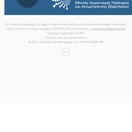
21+ Η συχνή συμμετοχή σε τυχερά παίγνια ενέχει κινδύνους εθισμού και απώλειας περιουσίας.
Παίξε υπεύθυνα. Γραμμή στήριξης- ΕΟΠΑΕ: 1114 Πληροφορίες:
www.gamblingtherapy.org/el
Αρμόδιος ρυθμιστής: ΕΕΕΠ.
*Ισχύουν όροι και προϋποθέσεις.
© 2021-2026 stoixima-efarmoges.gr ALL RIGHTS RESERVED