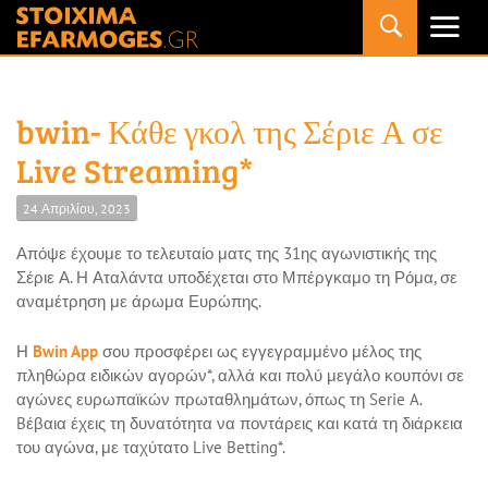
Primary
Menu
bwin- Κάθε γκολ της Σέριε Α σε
Live Streaming*
24 Απριλίου, 2023
Απόψε έχουμε το τελευταίο ματς της 31ης αγωνιστικής της
Σέριε Α. Η Αταλάντα υποδέχεται στο Μπέργκαμο τη Ρόμα, σε
αναμέτρηση με άρωμα Ευρώπης.
Η
Bwin App
σου προσφέρει ως εγγεγραμμένο μέλος της
πληθώρα ειδικών αγορών*, αλλά και πολύ μεγάλο κουπόνι σε
αγώνες ευρωπαϊκών πρωταθλημάτων, όπως τη Serie A.
Bέβαια έχεις τη δυνατότητα να ποντάρεις και κατά τη διάρκεια
του αγώνα, με ταχύτατο Live Betting*.