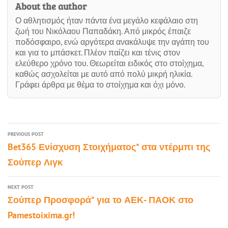
About the author
Ο αθλητισμός ήταν πάντα ένα μεγάλο κεφάλαιο στη
ζωή του Νικόλαου Παπαδάκη. Από μικρός έπαιζε
ποδόσφαιρο, ενώ αργότερα ανακάλυψε την αγάπη του
και για το μπάσκετ. Πλέον παίζει και τένις στον
ελεύθερο χρόνο του. Θεωρείται ειδικός στο στοίχημα,
καθώς ασχολείται με αυτό από πολύ μικρή ηλικία.
Γράφει άρθρα με θέμα το στοίχημα και όχι μόνο.
PREVIOUS POST
Bet365 Ενίσχυση Στοιχήματος* στα ντέρμπι της
Σούπερ Λιγκ
NEXT POST
Σούπερ Προσφορά* για το ΑΕΚ- ΠΑΟΚ στο
Pamestoixima.gr!