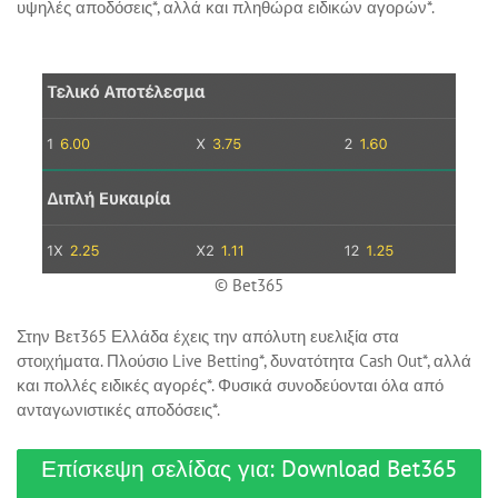
υψηλές αποδόσεις*, αλλά και πληθώρα ειδικών αγορών*.
© Bet365
Στην Βετ365 Ελλάδα έχεις την απόλυτη ευελιξία στα
στοιχήματα. Πλούσιο Live Betting*, δυνατότητα Cash Out*, αλλά
και πολλές ειδικές αγορές*. Φυσικά συνοδεύονται όλα από
ανταγωνιστικές αποδόσεις*.
Επίσκεψη σελίδας για: Download Bet365