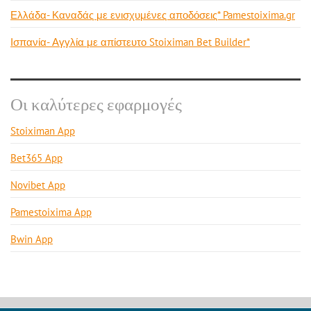
Ελλάδα- Καναδάς με ενισχυμένες αποδόσεις* Pamestoixima.gr
Ισπανία- Αγγλία με απίστευτο Stoiximan Bet Builder*
Οι καλύτερες εφαρμογές
Stoiximan App
Bet365 App
Novibet App
Pamestoixima App
Bwin App