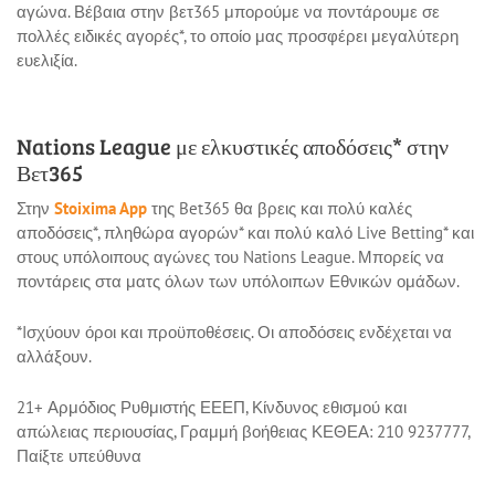
αγώνα. Βέβαια στην βετ365 μπορούμε να ποντάρουμε σε
πολλές ειδικές αγορές*, το οποίο μας προσφέρει μεγαλύτερη
ευελιξία.
Nations League με ελκυστικές αποδόσεις* στην
Βετ365
Στην
Stoixima App
της Bet365 θα βρεις και πολύ καλές
αποδόσεις*, πληθώρα αγορών* και πολύ καλό Live Betting* και
στους υπόλοιπους αγώνες του Nations League. Μπορείς να
ποντάρεις στα ματς όλων των υπόλοιπων Εθνικών ομάδων.
*Iσχύουν όροι και προϋποθέσεις. Οι αποδόσεις ενδέχεται να
αλλάξουν.
21+ Αρμόδιος Ρυθμιστής ΕΕΕΠ, Κίνδυνος εθισμού και
απώλειας περιουσίας, Γραμμή βοήθειας ΚΕΘΕΑ: 210 9237777,
Παίξτε υπεύθυνα