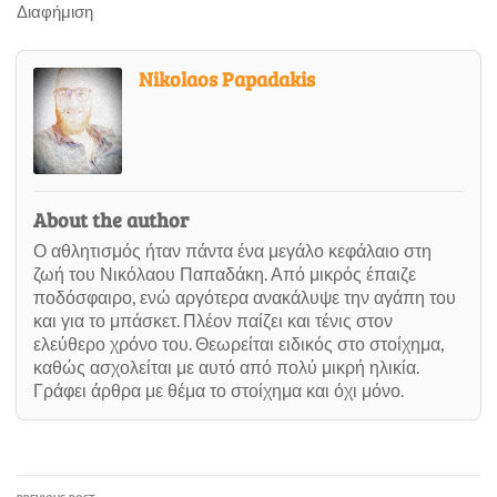
Διαφήμιση
Nikolaos Papadakis
About the author
Ο αθλητισμός ήταν πάντα ένα μεγάλο κεφάλαιο στη
ζωή του Νικόλαου Παπαδάκη. Από μικρός έπαιζε
ποδόσφαιρο, ενώ αργότερα ανακάλυψε την αγάπη του
και για το μπάσκετ. Πλέον παίζει και τένις στον
ελεύθερο χρόνο του. Θεωρείται ειδικός στο στοίχημα,
καθώς ασχολείται με αυτό από πολύ μικρή ηλικία.
Γράφει άρθρα με θέμα το στοίχημα και όχι μόνο.