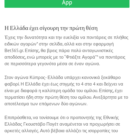
App
Η Ελλάδα έχει σίγουρη την πρώτη θέση
Έχεις την δυνατότητα και την ευελιξία να ποντάρεις σε πλήθος
ειδικών αγορών* στην σελίδα, αλλά και στην εφαρμογή
Βet365.gr. Επίσης, θα βρεις πάρα πολύ ανταγωνιστικές
αποδόσεις, ενώ μπορείς με το “Φτιάξτε Αγορά”* να ποντάρεις
σε περισσότερα γεγονότα μέσα σε έναν αγώνα.
Στον αγώνα Κύπρος- Ελλάδα υπάρχει κανονικά ξεκάθαρο
φαβορί. Η Ελλάδα έχει έως στιγμής το 4 στα 4 και δείχνει να
είναι με διαφορά η καλύτερη ομάδα του ομίλου. Επίσης, έχει
τερματίσει ήδη στην πρώτη θέση του ομίλου. Ανεξάρτητα με το
αποτέλεσμα των επόμενων δύο αγώνων.
Επιπρόσθετα, να τονίσουμε ότι ο προπονητής της Εθνικής
Ελλάδας Γκουστάβο Πογέτ αναμένεται να προχωρήσει σε
αρκετές αλλαγές. Αυτό βέβαια αλλάζει τις ισορροπίες του