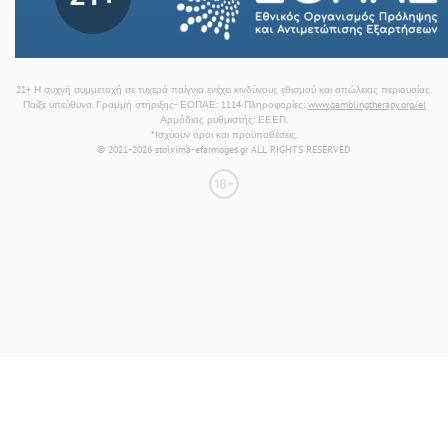
21+ Η συχνή συμμετοχή σε τυχερά παίγνια ενέχει κινδύνους εθισμού και απώλειας περιουσίας.
Παίξε υπεύθυνα. Γραμμή στήριξης- ΕΟΠΑΕ: 1114 Πληροφορίες:
www.gamblingtherapy.org/el
Αρμόδιος ρυθμιστής: ΕΕΕΠ.
*Ισχύουν όροι και προϋποθέσεις.
© 2021-2026 stoixima-efarmoges.gr ALL RIGHTS RESERVED