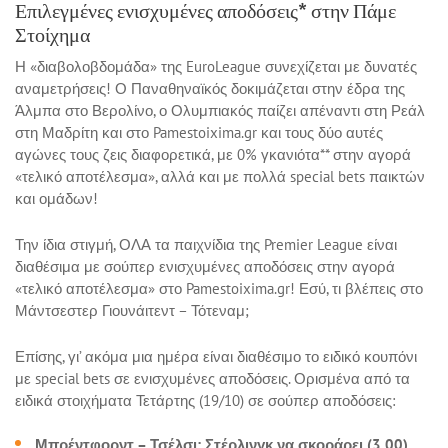
Επιλεγμένες ενισχυμένες αποδόσεις* στην Πάμε
Στοίχημα
Η «διαβολοβδομάδα» της EuroLeague συνεχίζεται με δυνατές
αναμετρήσεις! Ο Παναθηναϊκός δοκιμάζεται στην έδρα της
Άλμπα στο Βερολίνο, ο Ολυμπιακός παίζει απέναντι στη Ρεάλ
στη Μαδρίτη και στο Pamestoixima.gr και τους δύο αυτές
αγώνες τους ζεις διαφορετικά, με 0% γκανιότα** στην αγορά
«τελικό αποτέλεσμα», αλλά και με πολλά special bets παικτών
και ομάδων!
Την ίδια στιγμή, ΟΛΑ τα παιχνίδια της Premier League είναι
διαθέσιμα με σούπερ ενισχυμένες αποδόσεις στην αγορά
«τελικό αποτέλεσμα» στο Pamestoixima.gr! Εσύ, τι βλέπεις στο
Μάντσεστερ Γιουνάιτεντ – Τότεναμ;
Επίσης, γι’ ακόμα μια ημέρα είναι διαθέσιμο το ειδικό κουπόνι
με special bets σε ενισχυμένες αποδόσεις. Ορισμένα από τα
ειδικά στοιχήματα Τετάρτης (19/10) σε σούπερ αποδόσεις:
Μπρέντφορντ – Τσέλσι: Στέρλινγκ να σκοράρει (3.00)