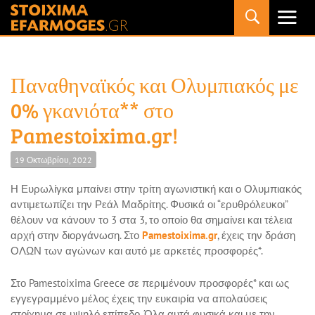
Primary
Menu
Παναθηναϊκός και Ολυμπιακός με
0% γκανιότα** στο
Pamestoixima.gr!
19 Οκτωβρίου, 2022
Η Ευρωλίγκα μπαίνει στην τρίτη αγωνιστική και ο Ολυμπιακός
αντιμετωπίζει την Ρεάλ Μαδρίτης. Φυσικά οι “ερυθρόλευκοι”
θέλουν να κάνουν το 3 στα 3, το οποίο θα σημαίνει και τέλεια
αρχή στην διοργάνωση. Στο
Pamestoixima.gr
, έχεις την δράση
ΟΛΩΝ των αγώνων και αυτό με αρκετές προσφορές*.
Στο Pamestoixima Greece σε περιμένουν προσφορές* και ως
εγγεγραμμένο μέλος έχεις την ευκαιρία να απολαύσεις
στοίχημα σε υψηλό επίπεδο. Όλα αυτά φυσικά και με την