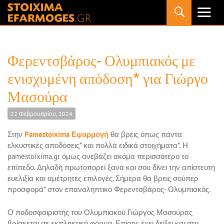
Primary
Menu
Φερεντσβάρος- Ολυμπιακός με
ενισχυμένη απόδοση* για Γιώργο
Μασούρα
22 Φεβρουαρίου, 2024
Στην
Pamestoixima Εφαρμογή
θα βρεις όπως πάντα
ελκυστικές αποδόσεις* και πολλά ειδικά στοιχήματα*. Η
pamestoixima.gr όμως ανεβάζει ακόμα περισσότερο το
επίπεδο. Δηλαδή πρωτοπορεί ξανά και σου δίνει την απίστευτη
ευελιξία και αμέτρητες επιλογές. Σήμερα θα βρεις σούπερ
προσφορά* στον επαναληπτικό Φερεντσβάρος- Ολυμπιακός.
Ο ποδοσφαιριστής του Ολυμπιακού Γιώργος Μασούρας
βρίσκεται σε εκπληκτική φόρμα. Επίσης έχει δείξει και στο