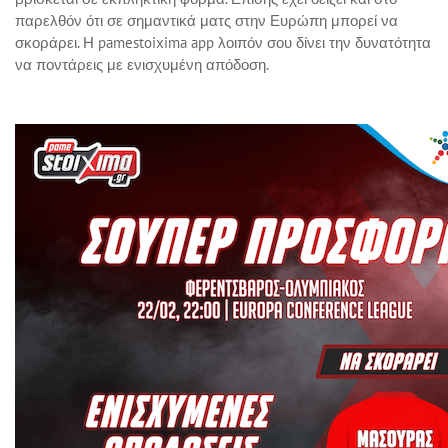
παρελθόν ότι σε σημαντικά ματς στην Ευρώπη μπορεί να
σκοράρει. Η pamestoixima app λοιπόν σου δίνει την δυνατότητα
να ποντάρεις με ενισχυμένη απόδοση.