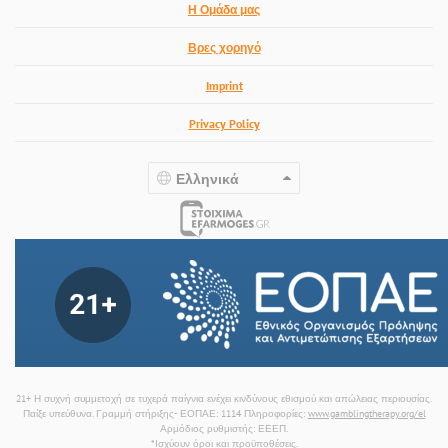
Η Ομάδα μας
Βρες χορηγό
Imprint
Privacy Policy
Ελληνικά
21+ Η συχνή συμμετοχή σε τυχερά παίγνια ενέχει κινδύνους εθισμού και απώλειας περιουσίας.
Παίξε υπεύθυνα. Γραμμή στήριξης- ΕΟΠΑΕ: 1114 Πληροφορίες:
www.gamblingtherapy.org/el
Αρμόδιος ρυθμιστής: ΕΕΕΠ.
*Ισχύουν όροι και προϋποθέσεις.