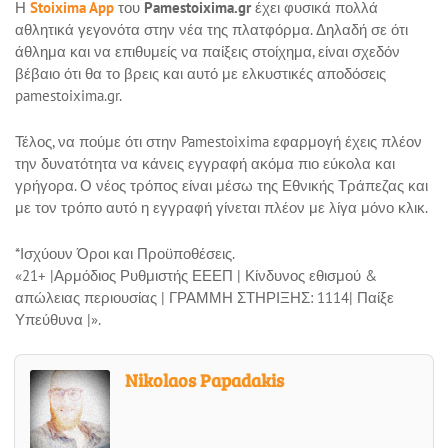
Η
Stoixima App
του
Pamestoixima.gr
έχει φυσικά πολλά
αθλητικά γεγονότα στην νέα της πλατφόρμα. Δηλαδή σε ότι
άθλημα και να επιθυμείς να παίξεις στοίχημα, είναι σχεδόν
βέβαιο ότι θα το βρεις και αυτό με ελκυστικές αποδόσεις
pamestoixima.gr.
Τέλος, να πούμε ότι στην Pamestoixima εφαρμογή έχεις πλέον
την δυνατότητα να κάνεις εγγραφή ακόμα πιο εύκολα και
γρήγορα. Ο νέος τρόπος είναι μέσω της Εθνικής Τράπεζας και
με τον τρόπο αυτό η εγγραφή γίνεται πλέον με λίγα μόνο κλικ.
*Ισχύουν Όροι και Προϋποθέσεις.
«21+ |Αρμόδιος Ρυθμιστής ΕΕΕΠ | Κίνδυνος εθισμού &
απώλειας περιουσίας | ΓΡΑΜΜΗ ΣΤΗΡΙΞΗΣ: 1114| Παίξε
Υπεύθυνα |».
Nikolaos Papadakis