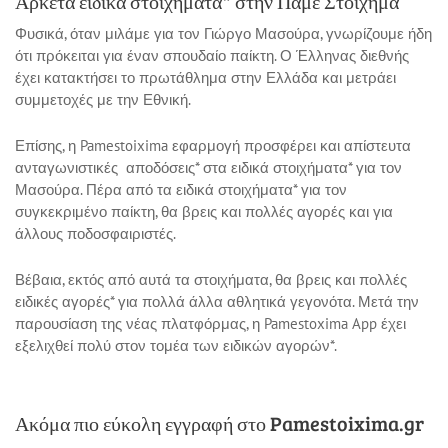
Αρκετά ειδικά στοιχήματα* στην Πάμε Στοίχημα
Φυσικά, όταν μιλάμε για τον Γιώργο Μασούρα, γνωρίζουμε ήδη
ότι πρόκειται για έναν σπουδαίο παίκτη. Ο Έλληνας διεθνής
έχει κατακτήσει το πρωτάθλημα στην Ελλάδα και μετράει
συμμετοχές με την Εθνική.
Επίσης, η Pamestoixima εφαρμογή προσφέρει και απίστευτα
ανταγωνιστικές αποδόσεις* στα ειδικά στοιχήματα* για τον
Μασούρα. Πέρα από τα ειδικά στοιχήματα* για τον
συγκεκριμένο παίκτη, θα βρεις και πολλές αγορές και για
άλλους ποδοσφαιριστές.
Βέβαια, εκτός από αυτά τα στοιχήματα, θα βρεις και πολλές
ειδικές αγορές* για πολλά άλλα αθλητικά γεγονότα. Μετά την
παρουσίαση της νέας πλατφόρμας, η Pamestoxima App έχει
εξελιχθεί πολύ στον τομέα των ειδικών αγορών*.
Ακόμα πιο εύκολη εγγραφή στο Pamestoixima.gr