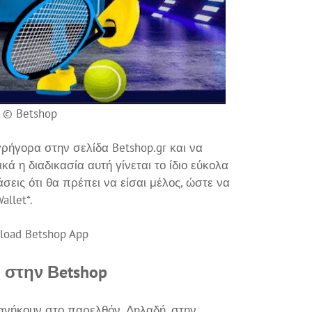
© Betshop
γρήγορα στην σελίδα Betshop.gr και να
ά η διαδικασία αυτή γίνεται το ίδιο εύκολα
άσεις ότι θα πρέπει να είσαι μέλος, ώστε να
llet*.
load Betshop App
 στην Βetshop
 ανήκουν στο παρελθόν. Δηλαδή, στην