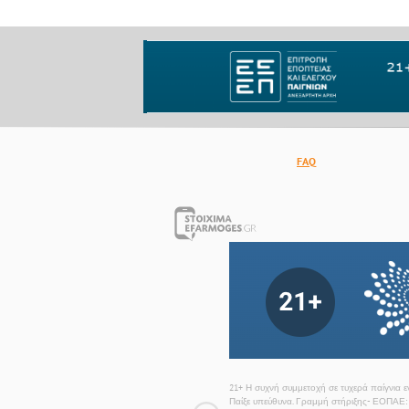
FAQ
21+ Η συχνή συμμετοχή σε τυχερά παίγνια εν
Παίξε υπεύθυνα. Γραμμή στήριξης- ΕΟΠΑΕ: