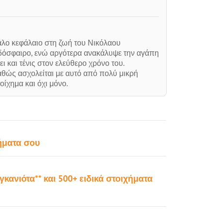
άλο κεφάλαιο στη ζωή του Νικόλαου
δόσφαιρο, ενώ αργότερα ανακάλυψε την αγάπη
ει και τένις στον ελεύθερο χρόνο του.
καθώς ασχολείται με αυτό από πολύ μικρή
οίχημα και όχι μόνο.
χήματα σου
κανιότα** και 500+ ειδικά στοιχήματα