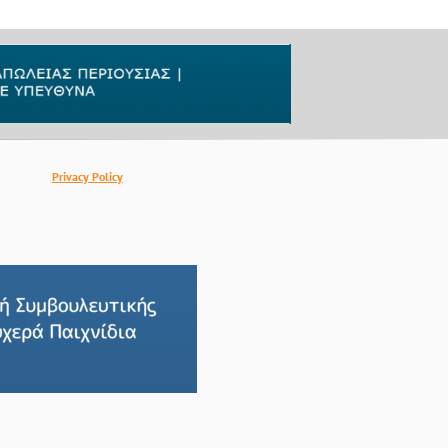
Privacy Policy