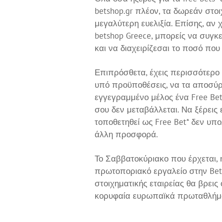
betshop.gr πλέον, τα δωρεάν στο
μεγαλύτερη ευελιξία. Επίσης, αν χ
betshop Greece, μπορείς να συγκε
και να διαχειρίζεσαι το ποσό που
Επιπρόσθετα, έχεις περισσότερο χ
υπό προϋποθέσεις, να τα αποσύρε
εγγεγραμμένο μέλος ένα Free Bet
σου δεν μεταβάλλεται. Να ξέρεις 
τοποθετηθεί ως Free Bet* δεν υπο
άλλη προσφορά.
Το Σαββατοκύριακο που έρχεται, ή
πρωτοποριακό εργαλείο στην Bets
στοιχηματικής εταιρείας θα βρει
κορυφαία ευρωπαϊκά πρωταθλήμ