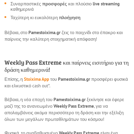
Συναρπαστικές
προσφορές
και πλούσιο
live streaming
καθημερινά
Ταχύτερη κι ευκολότερη
πλοήγηση
Βέβαια, στο
Pamestoixima.gr
ζεις το παιχνίδι στο έπακρο και
παίρνεις την καλύτερη στοιχηματική απόφαση!
Weekly Pass Extreme και παίρνεις εισιτήριο για τη
δράση καθημερινά!
Επίσης, η
Stoixima App
του
Pamestoixima.gr
προσφέρει φυσικά
και ελκυστικό cash out*.
Βέβαια, η νέα εποχή του
Pamestoixima.gr
ξεκίνησε και έφερε
μαζί της το ανανεωμένο
Weekly Pass Extreme
, για να
απολαμβάνεις ακόμα περισσότερο τη δράση και την εξέλιξη
όλων των μεγάλων πρωταθλημάτων του κόσμου!
Φυσικά, το αναβαθμισμένο
Weekly Pass Extreme
είναι ένα