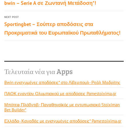
bwin – Serie A σε Ζωντανή Μετάδοση*!
NEXT POST
Sportingbet – Σούπερ αποδόσεις στα
Προκριματικά του Ευρωπαϊκού Πρωταθλήματος!
Τελευταία νέα για Apps
Bwin ενισχυμένες αποδόσεις* στο Λίβερπουλ- Ρεάλ Μαδρίτης
ΠΑΟΚ εναντίον Ολυμπιακού με αποδόσεις Pamestoixima.gr
Μπότεφ Πλόβντιβ- Παναθηναϊκός με εντυπωσιακό Stoiximan
Bet Builder*
Ελλάδα- Καναδάς με ενισχυμένες αποδόσεις* Pamestoixima.gr