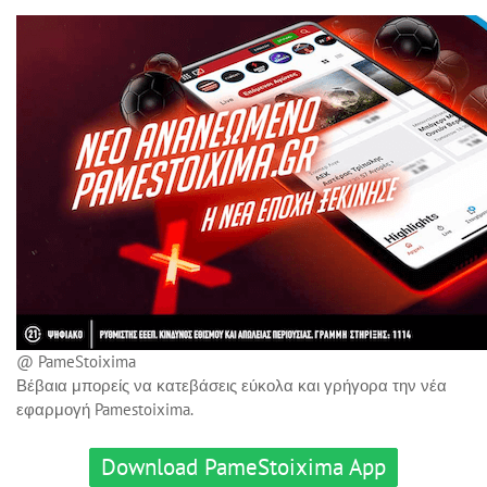
@ PameStoixima
Βέβαια μπορείς να κατεβάσεις εύκολα και γρήγορα την νέα
εφαρμογή Pamestoixima.
Download PameStoixima App