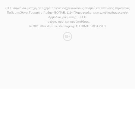
21+ Η συχνή συμμετοχή σε τυχερά παίγνια ενέχει κινδύνους εθισμού και απώλειας περιουσίας.
Παίξε υπεύθυνα. Γραμμή στήριξης- ΕΟΠΑΕ: 1114 Πληροφορίες:
www.gamblingtherapy.org/el
Αρμόδιος ρυθμιστής: ΕΕΕΠ.
*Ισχύουν όροι και προϋποθέσεις.
© 2021-2026 stoixima-efarmoges.gr ALL RIGHTS RESERVED