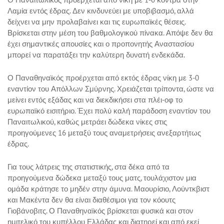
Λαμία εντός έδρας. Δεν κινδυνεύει με υποβιβασμό, αλλά
δείχνει να μην προλαβαίνει και τις ευρωπαϊκές θέσεις.
Βρίσκεται στην μέση του βαθμολογικού πίνακα. Απόψε δεν θα
έχει σημαντικές απουσίες και ο προπονητής Αναστασίου
μπορεί να παρατάξει την καλύτερη δυνατή ενδεκάδα.
Ο Παναθηναϊκός προέρχεται από εκτός έδρας νίκη με 3-0
εναντίον του Απόλλων Σμύρνης. Χρειάζεται τρίποντα, ώστε να
μείνει εντός εξάδας και να διεκδικήσει στα πλέι-οφ το
ευρωπαϊκό εισιτήριο. Έχει πολύ καλή παράδοση εναντίον του
Παναιτωλικού, καθώς μετράει δώδεκα νίκες στις
προηγούμενες 16 μεταξύ τους αναμετρήσεις ανεξαρτήτως
έδρας.
Για τους λάτρεις της στατιστικής, στα δέκα από τα
προηγούμενα δώδεκα μεταξύ τους ματς, τουλάχιστον μια
ομάδα κράτησε το μηδέν στην άμυνα. Μαουρίσιο, Λούντκβιστ
και Μακέντα δεν θα είναι διαθέσιμοι για τον κόουτς
Γιοβάνοβιτς. Ο Παναθηναϊκός βρίσκεται φυσικά και στον
ημιτελικό του κυπέλλου Ελλάδας και διατηρεί και από εκεί