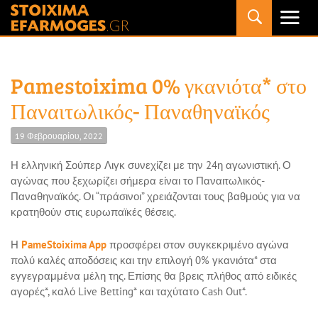
Primary
Menu
Pamestoixima 0% γκανιότα* στο
Παναιτωλικός- Παναθηναϊκός
19 Φεβρουαρίου, 2022
Η ελληνική Σούπερ Λιγκ συνεχίζει με την 24η αγωνιστική. Ο
αγώνας που ξεχωρίζει σήμερα είναι το Παναιτωλικός-
Παναθηναϊκός. Οι “πράσινοι” χρειάζονται τους βαθμούς για να
κρατηθούν στις ευρωπαϊκές θέσεις.
Η
PameStoixima App
προσφέρει στον συγκεκριμένο αγώνα
πολύ καλές αποδόσεις και την επιλογή 0% γκανιότα* στα
εγγεγραμμένα μέλη της. Επίσης θα βρεις πλήθος από ειδικές
αγορές*, καλό Live Betting* και ταχύτατο Cash Out*.