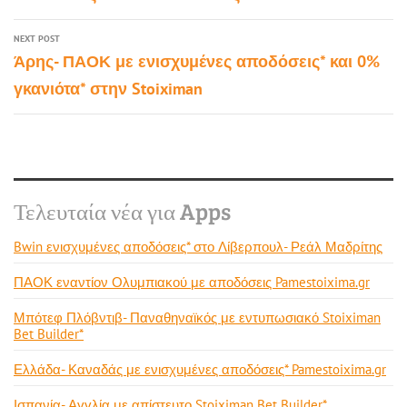
NEXT POST
Άρης- ΠΑΟΚ με ενισχυμένες αποδόσεις* και 0%
γκανιότα* στην Stoiximan
Τελευταία νέα για Apps
Bwin ενισχυμένες αποδόσεις* στο Λίβερπουλ- Ρεάλ Μαδρίτης
ΠΑΟΚ εναντίον Ολυμπιακού με αποδόσεις Pamestoixima.gr
Μπότεφ Πλόβντιβ- Παναθηναϊκός με εντυπωσιακό Stoiximan
Bet Builder*
Ελλάδα- Καναδάς με ενισχυμένες αποδόσεις* Pamestoixima.gr
Ισπανία- Αγγλία με απίστευτο Stoiximan Bet Builder*