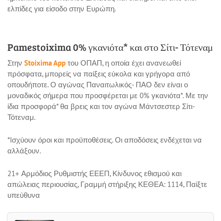
ελπίδες για είσοδο στην Ευρώπη.
Pamestoixima 0% γκανιότα* και στο Σίτι- Τότεναμ
Στην
Stoixima App
του ΟΠΑΠ, η οποία έχει ανανεωθεί
πρόσφατα, μπορείς να παίξεις εύκολα και γρήγορα από
οπουδήποτε. Ο αγώνας Παναιτωλικός- ΠΑΟ δεν είναι ο
μοναδικός σήμερα που προσφέρεται με 0% γκανιότα*. Με την
ίδια προσφορά* θα βρεις και τον αγώνα Μάντσεστερ Σίτι-
Τότεναμ.
*Iσχύουν όροι και προϋποθέσεις. Οι αποδόσεις ενδέχεται να
αλλάξουν.
21+ Αρμόδιος Ρυθμιστής ΕΕΕΠ, Κίνδυνος εθισμού και
απώλειας περιουσίας, Γραμμή στήριξης ΚΕΘΕΑ: 1114, Παίξτε
υπεύθυνα