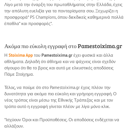
Λίγο μετά την έναρξη του πρωταθλήματος στην Ελλάδα, έχεις
την απόλυτη ευελιξία για τα πονταρίσματα σου. Ξεχωρίζει η
προσφρορά* PS Champions, όπου διεκδικείς καθημερινά πολλά
έπαθλα* και προσφορές*.
Ακόμα πιο εύκολη εγγραφή στο Pamestoixima.gr
Η
Stoixima App
του
Pamestoixima.gr
έχει φυσικά και άλλα
αθλήματα. Δηλαδή ότι άθλημα και να ψάχνεις είναι σχεδόν
σίγουρο ότι θα το βρεις και αυτό με ελκυστικές αποδόσεις
Πάμε Στοίχημα.
Τέλος, να πούμε ότι στο Pamestoixima.gr έχεις πλέον την
δυνατότητα για ακόμα πιο εύκολη και γρήγορη εγγραφή. Ο
νέος τρόπος είναι μέσω της Εθνικής Τράπεζας και με τον
τρόπο αυτό η εγγραφή γίνεται πλέον με λίγα μόνο κλικ.
*Ισχύουν Όροι και Προϋποθέσεις. Οι αποδόσεις ενδέχεται να
αλλάξουν.