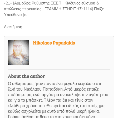
«21+ |Αρμόδιος Ρυθμιστής ΕΕΕΠ | Κίνδυνος εθισμού &
απώλειας περιουσίας | ΓΡΑΜΜΗ ΣΤΗΡΙΞΗΣ: 1114| Παίξε
Υπεύθυνα |».
Διαφήμιση
Nikolaos Papadakis
About the author
Ο αθλητισμός ήταν πάντα ένα μεγάλο κεφάλαιο στη
ζωή του Νικόλαου Παπαδάκη. Από μικρός έπαιζε
ποδόσφαιρο, ενώ αργότερα ανακάλυψε την αγάπη του
και για το μπάσκετ. Πλέον παίζει και τένις στον
ελεύθερο χρόνο του. Θεωρείται ειδικός στο στοίχημα,
καθώς ασχολείται με αυτό από πολύ μικρή ηλικία.
Γράφει άρθρα με θέμα το στοίχημα και όχι μόνο.