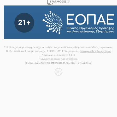
21+ Η συχνή συμμετοχή σε τυχερά παίγνια ενέχει κινδύνους εθισμού και απώλειας περιουσίας.
Παίξε υπεύθυνα. Γραμμή στήριξης- ΕΟΠΑΕ: 1114 Πληροφορίες:
www.gamblingtherapy.org/el
Αρμόδιος ρυθμιστής: ΕΕΕΠ.
*Ισχύουν όροι και προϋποθέσεις.
© 2021-2026 stoixima-efarmoges.gr ALL RIGHTS RESERVED