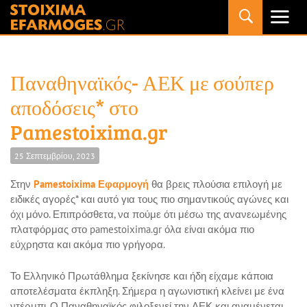
Primary
Menu
Παναθηναϊκός- ΑΕΚ με σούπερ
αποδόσεις* στο
Pamestoixima.gr
25 Σεπτεμβρίου, 2023
Στην
Pamestoixima Εφαρμογή
θα βρεις πλούσια επιλογή με
ειδικές αγορές* και αυτό για τους πιο σημαντικούς αγώνες και
όχι μόνο. Επιπρόσθετα, να πούμε ότι μέσω της ανανεωμένης
πλατφόρμας στο pamestoixima.gr όλα είναι ακόμα πιο
εύχρηστα και ακόμα πιο γρήγορα.
Το Ελληνικό Πρωτάθλημα ξεκίνησε και ήδη είχαμε κάποια
αποτελέσματα έκπληξη. Σήμερα η αγωνιστική κλείνει με ένα
ντέρμπι. Ο Παναθηναϊκός φιλοξενεί την ΑΕΚ και αναμένεται