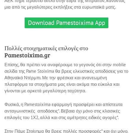
ΑΕΚ πήρε τεράστιο διπλό στην έδρα της Μπράιτον, κάνοντας
μια από τις μεγαλύτερες εκπλήξεις στα ευρωπαϊκά ματς.
Download Pamestoixima App
Πολλές στοιχηματικές επιλογές στο
Pamestoixima.gr
Επίσης, θα πρέπει να αναφέρουμε το γεγονός ότι στην mobile
σελίδα της Pame Stoixima θα βρεις ελκυστικές αποδόσεις για το
Αθηναϊκό Ντέρμπι. Με την φρέσκια και ανανεωμένη
πλατφόρμα τα στοιχήματα μας είναι ακόμα πιο εύκολα και
γίνονται με αρκετά μεγαλύτερη ταχύτητα.
Φυσικά, η Pamestoixima εφαρμογή προσφέρει και απίστευτα
ανταγωνιστικές αποδόσεις*. Βέβαια όχι μόνο στις κλασικές
επιλογές του 1Χ2, αλλά και στις αμέτρητες ειδικές αγορές*.
Στην Πάμε Στοίχημα θα βρεις πολλές προσφορές* και όχι μόνο.