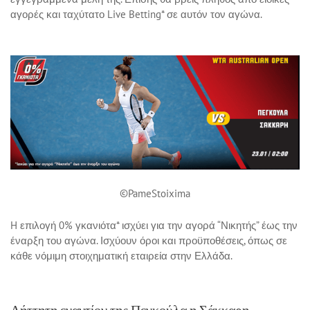
αγορές και ταχύτατο Live Betting* σε αυτόν τον αγώνα.
©PameStoixima
H επιλογή 0% γκανιότα* ισχύει για την αγορά “Νικητής” έως την
έναρξη του αγώνα. Ισχύουν όροι και προϋποθέσεις, όπως σε
κάθε νόμιμη στοιχηματική εταιρεία στην Ελλάδα.
Αήττητη εναντίον της Πεγκούλα η Σάκκαρη