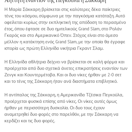
Η Μαρία Σάκκαρη βρίσκεται στις καλύτερες δέκα παίκτριες
τένις του κόσμου, σύμφωνα με την παγκόσμια κατάταξη. Αυτό
οφείλεται κυρίως στην εκπληκτική της απόδοση το περασμένο
έτος, όπου έφτασε σε δυο ημιτελικούς Grand Slam, στο Ρολάν
Γκαρός και στο Αμερικανικό Όπεν. Στόχος είναι στο άμεσο
μέλλον η κατάκτηση ενός Grand Slam, με την οποία θα έγραφε
ιστορία ως πρώτη Ελληνίδα νικήτρια Γκραντ Σλαμ.
Η Ελληνίδα αθλήτρια δείχνει να βρίσκεται σε καλή φόρμα και
προέρχεται από δυο σχετικά άνετες επικρατήσεις εναντίον των
Ζενγκ και Κουντερμέτοβα. Και οι δυο νίκες ήρθαν με 2-0 σετ
και το τένις της Σάκκαρη ήταν ανά διαστήματα επιβλητικό.
Η αντίπαλος της Σάκκαρη, η Αμερικανίδα Τζέσικα Πεγκούλα,
προέρχεται φυσικά επίσης από νίκες. Οι νίκες αυτές όμως
ήρθαν με περισσότερη δυσκολία. Οι δυο τους έχουν
αναμετρηθεί δυο φορές στο παρελθόν, με την Σάκκαρη να
κερδίζει και τις δυο φορές.