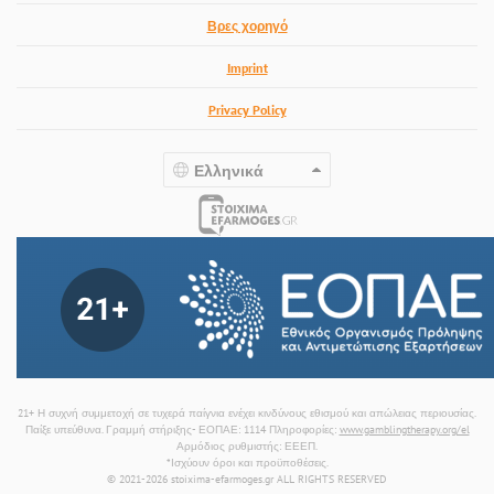
Βρες χορηγό
Imprint
Privacy Policy
Ελληνικά
21+ Η συχνή συμμετοχή σε τυχερά παίγνια ενέχει κινδύνους εθισμού και απώλειας περιουσίας.
Παίξε υπεύθυνα. Γραμμή στήριξης- ΕΟΠΑΕ: 1114 Πληροφορίες:
www.gamblingtherapy.org/el
Αρμόδιος ρυθμιστής: ΕΕΕΠ.
*Ισχύουν όροι και προϋποθέσεις.
© 2021-2026 stoixima-efarmoges.gr ALL RIGHTS RESERVED