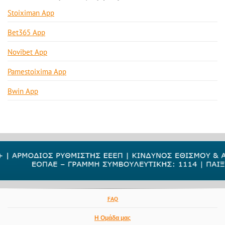
Stoiximan App
Bet365 App
Novibet App
Pamestoixima App
Bwin App
FAQ
Η Ομάδα μας