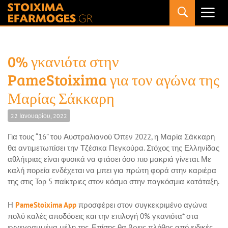
Primary
Menu
0% γκανιότα στην
PameStoixima για τον αγώνα της
Μαρίας Σάκκαρη
22 Ιανουαρίου, 2022
Για τους “16” του Αυστραλιανού Όπεν 2022, η Μαρία Σάκκαρη
θα αντιμετωπίσει την Τζέσικα Πεγκούρα. Στόχος της Ελληνίδας
αθλήτριας είναι φυσικά να φτάσει όσο πιο μακριά γίνεται. Με
καλή πορεία ενδέχεται να μπει για πρώτη φορά στην καριέρα
της στις Top 5 παίκτριες στον κόσμο στην παγκόσμια κατάταξη.
Η
PameStoixima App
προσφέρει στον συγκεκριμένο αγώνα
πολύ καλές αποδόσεις και την επιλογή 0% γκανιότα* στα
εγγεγραμμένα μέλη της. Επίσης θα βρεις πλήθος από ειδικές