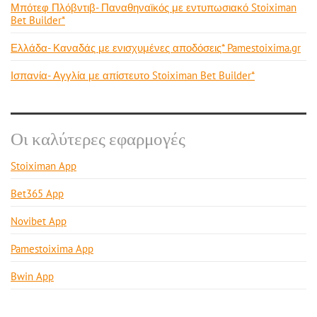
Μπότεφ Πλόβντιβ- Παναθηναϊκός με εντυπωσιακό Stoiximan
Bet Builder*
Ελλάδα- Καναδάς με ενισχυμένες αποδόσεις* Pamestoixima.gr
Ισπανία- Αγγλία με απίστευτο Stoiximan Bet Builder*
Οι καλύτερες εφαρμογές
Stoiximan App
Bet365 App
Novibet App
Pamestoixima App
Bwin App