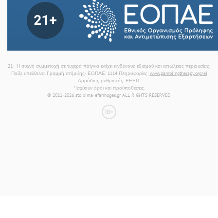
21+ Η συχνή συμμετοχή σε τυχερά παίγνια ενέχει κινδύνους εθισμού και απώλειας περιουσίας.
Παίξε υπεύθυνα. Γραμμή στήριξης- ΕΟΠΑΕ: 1114 Πληροφορίες:
www.gamblingtherapy.org/el
Αρμόδιος ρυθμιστής: ΕΕΕΠ.
*Ισχύουν όροι και προϋποθέσεις.
© 2021-2026 stoixima-efarmoges.gr ALL RIGHTS RESERVED