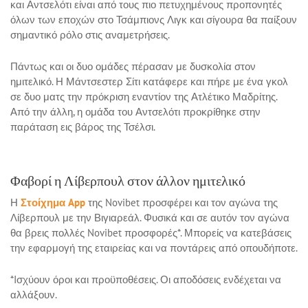
και Αντσελότι είναι από τους πιο πετυχημένους προπονητές
όλων των εποχών στο Τσάμπιονς Λιγκ και σίγουρα θα παίξουν
σημαντικό ρόλο στις αναμετρήσεις.
Πάντως και οι δυο ομάδες πέρασαν με δυσκολία στον
ημιτελικό. Η Μάντσεστερ Σίτι κατάφερε και πήρε με ένα γκολ
σε δυο ματς την πρόκριση εναντίον της Ατλέτικο Μαδρίτης.
Από την άλλη, η ομάδα του Αντσελότι προκρίθηκε στην
παράταση εις βάρος της Τσέλσι.
Φαβορί η Λίβερπουλ στον άλλον ημιτελικό
Η
Στοίχημα App
της Novibet προσφέρει και τον αγώνα της
Λίβερπουλ με την Βιγιαρεάλ. Φυσικά και σε αυτόν τον αγώνα
θα βρεις πολλές Novibet προσφορές*. Μπορείς να κατεβάσεις
την εφαρμογή της εταιρείας και να ποντάρεις από οπουδήποτε.
*Iσχύουν όροι και προϋποθέσεις. Οι αποδόσεις ενδέχεται να
αλλάξουν.