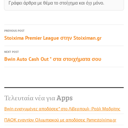
Γράφει άρθρα με θέμα το στοίχημα και όχι μόνο.
PREVIOUS POST
Stoixima Premier League στην Stoiximan.gr
NEXT POST
Bwin Auto Cash Out * στα στοιχήματα σου
Τελευταία νέα για Apps
Bwin ενισχυμένες αποδόσεις* στο Λίβερπουλ- Ρεάλ Μαδρίτης
ΠΑΟΚ εναντίον Ολυμπιακού με αποδόσεις Pamestoixima.gr