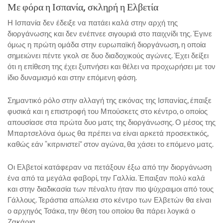
Με φόρα η Ισπανία, σκληρή η Ελβετία
Η Ισπανία δεν έδειξε να πατάει καλά στην αρχή της
διοργάνωσης και δεν ενέπνεε σιγουριά στο παιχνίδι της. Έγινε
όμως η πρώτη ομάδα στην ευρωπαϊκή διοργάνωση, η οποία
σημειώνει πέντε γκολ σε δυο διαδοχικούς αγώνες. Έχει δείξει
ότι η επίθεση της έχει ξυπνήσει και θέλει να προχωρήσει με τον
ίδιο δυναμισμό και στην επόμενη φάση.
Σημαντικό ρόλο στην αλλαγή της εικόνας της Ισπανίας, έπαιξε
φυσικά και η επιστροφή του Μπούσκετς στο κέντρο, ο οποίος
απουσίασε στα πρώτα δυο ματς της διοργάνωσης. Ο μέσος της
Μπαρτσελόνα όμως θα πρέπει να είναι αρκετά προσεκτικός,
καθώς εάν “κιτρινιστεί” στον αγώνα, θα χάσει το επόμενο ματς.
Οι Ελβετοί κατάφεραν να πετάξουν έξω από την διοργάνωση
ένα από τα μεγάλα φαβορί, την Γαλλία. Έπαιξαν πολύ καλά
και στην διαδικασία των πέναλτυ ήταν πιο ψύχραιμοι από τους
Γάλλους. Τεράστια απώλεια στο κέντρο των Ελβετών θα είναι
ο αρχηγός Τσάκα, την θέση του οποίου θα πάρει λογικά ο
Ζακάρια.