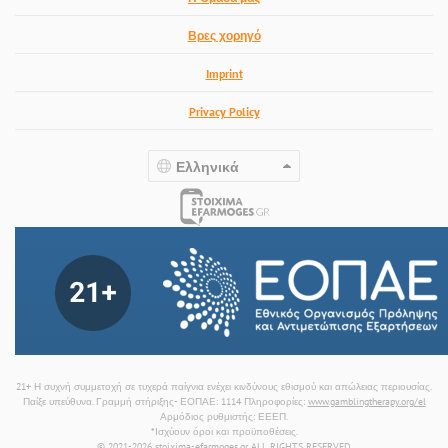
Βρες χορηγό
Imprint
Privacy Policy
Ελληνικά
21+ Η συχνή συμμετοχή σε τυχερά παίγνια ενέχει κινδύνους εθισμού και απώλειας περιουσίας.
Παίξε υπεύθυνα. Γραμμή στήριξης- ΕΟΠΑΕ: 1114 Πληροφορίες:
www.gamblingtherapy.org/el
Αρμόδιος ρυθμιστής: ΕΕΕΠ.
*Ισχύουν όροι και προϋποθέσεις.
© 2021-2026 stoixima-efarmoges.gr ALL RIGHTS RESERVED