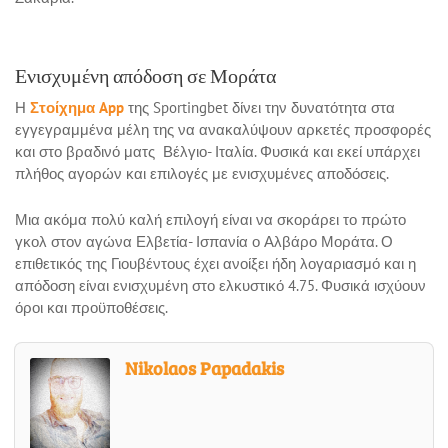
Ενισχυμένη απόδοση σε Μοράτα
Η
Στοίχημα App
της Sportingbet δίνει την δυνατότητα στα
εγγεγραμμένα μέλη της να ανακαλύψουν αρκετές προσφορές
και στο βραδινό ματς Βέλγιο- Ιταλία. Φυσικά και εκεί υπάρχει
πλήθος αγορών και επιλογές με ενισχυμένες αποδόσεις.
Μια ακόμα πολύ καλή επιλογή είναι να σκοράρει το πρώτο
γκολ στον αγώνα Ελβετία- Ισπανία ο Αλβάρο Μοράτα. Ο
επιθετικός της Γιουβέντους έχει ανοίξει ήδη λογαριασμό και η
απόδοση είναι ενισχυμένη στο ελκυστικό 4.75. Φυσικά ισχύουν
όροι και προϋποθέσεις.
Nikolaos Papadakis