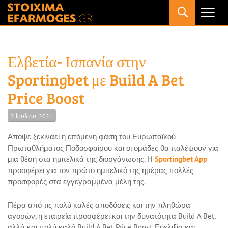
Primary
Menu
Ελβετία- Ισπανία στην
Sportingbet με Build A Bet
Price Boost
2 Ιουλίου, 2021
Απόψε ξεκινάει η επόμενη φάση του Ευρωπαϊκού
Πρωταθλήματος Ποδοσφαίρου και οι ομάδες θα παλέψουν για
μια θέση στα ημιτελικά της διοργάνωσης. Η
Sportingbet App
προσφέρει για τον πρώτο ημιτελικό της ημέρας πολλές
προσφορές στα εγγεγραμμένα μέλη της.
Πέρα από τις πολύ καλές αποδόσεις και την πληθώρα
αγορών, η εταιρεία προσφέρει και την δυνατότητα Build A Bet,
αλλά και πολύ καλό Build A Bet Price Boost. Ευελιξία και