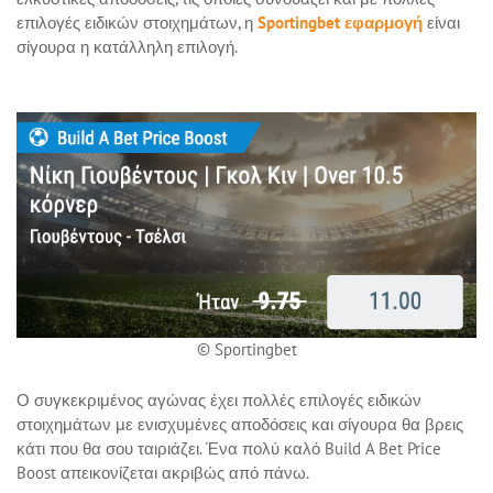
επιλογές ειδικών στοιχημάτων, η
Sportingbet εφαρμογή
είναι
σίγουρα η κατάλληλη επιλογή.
© Sportingbet
Ο συγκεκριμένος αγώνας έχει πολλές επιλογές ειδικών
στοιχημάτων με ενισχυμένες αποδόσεις και σίγουρα θα βρεις
κάτι που θα σου ταιριάζει. Ένα πολύ καλό Build A Bet Price
Boost απεικονίζεται ακριβώς από πάνω.