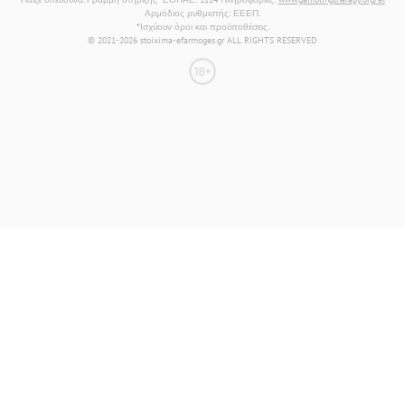
Αρμόδιος ρυθμιστής: ΕΕΕΠ.
*Ισχύουν όροι και προϋποθέσεις.
© 2021-2026 stoixima-efarmoges.gr ALL RIGHTS RESERVED