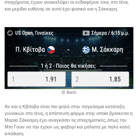
στοιχήματος έχουν ανακαλύψει το ενδιαφέρον τους στο τένις
και μερίδιο ευθύνης σε αυτό έχει φυσικά και η Σάκκαρη.
© Bwin
Αν και η Κβίτοβα είναι πιο ψηλά στην παγκόσμια κατάταξη
γυναικών στο τένις, η απίστευτη φόρμα στην οποία βρίσκεται η
Μαρία Σάκκαρη, έχει αναγκάσει τις στοιχηματικές, όπως την
Μπι Γουιν να την έχουν ως φαβορί και μάλιστα με πολύ καλή
απόδοση.