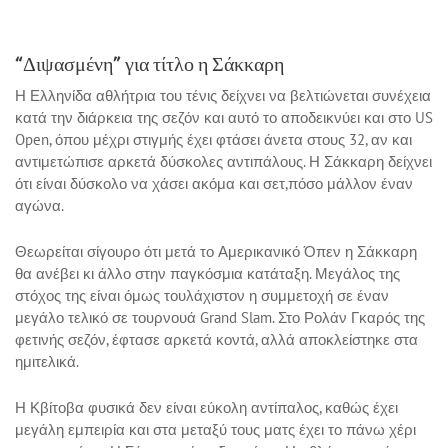
“Διψασμένη” για τίτλο η Σάκκαρη
Η Ελληνίδα αθλήτρια του τένις δείχνει να βελτιώνεται συνέχεια
κατά την διάρκεια της σεζόν και αυτό το αποδεικνύει και στο US
Open, όπου μέχρι στιγμής έχει φτάσει άνετα στους 32, αν και
αντιμετώπισε αρκετά δύσκολες αντιπάλους. Η Σάκκαρη δείχνει
ότι είναι δύσκολο να χάσει ακόμα και σετ,πόσο μάλλον έναν
αγώνα.
Θεωρείται σίγουρο ότι μετά το Αμερικανικό Όπεν η Σάκκαρη
θα ανέβει κι άλλο στην παγκόσμια κατάταξη. Μεγάλος της
στόχος της είναι όμως τουλάχιστον η συμμετοχή σε έναν
μεγάλο τελικό σε τουρνουά Grand Slam. Στο Ρολάν Γκαρός της
φετινής σεζόν, έφτασε αρκετά κοντά, αλλά αποκλείστηκε στα
ημιτελικά.
Η Κβίτοβα φυσικά δεν είναι εύκολη αντίπαλος, καθώς έχει
μεγάλη εμπειρία και στα μεταξύ τους ματς έχει το πάνω χέρι